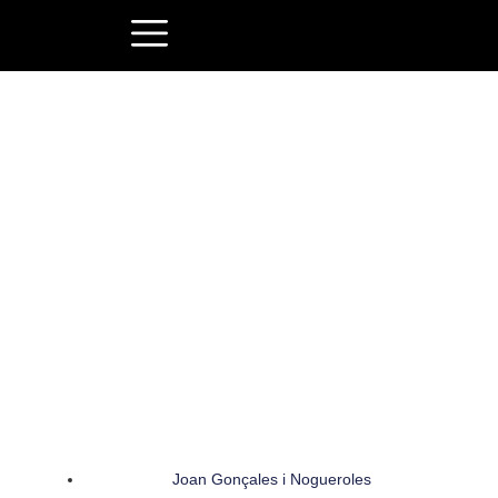
BLOG
CONTACTA
Joan Gonçales i Nogueroles