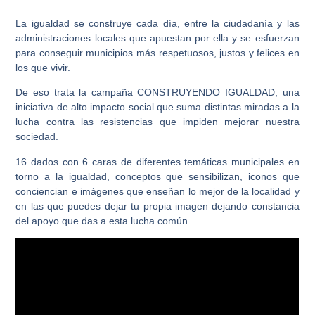
La igualdad se construye cada día, entre la ciudadanía y las
administraciones locales que apuestan por ella y se esfuerzan
para conseguir municipios más respetuosos, justos y felices en
los que vivir.
De eso trata la campaña
CONSTRUYENDO IGUALDAD
, una
iniciativa de alto impacto social que suma distintas miradas a la
lucha contra las resistencias que impiden mejorar nuestra
sociedad.
16 dados con 6 caras de diferentes temáticas municipales en
torno a la igualdad, conceptos que sensibilizan, iconos que
conciencian e imágenes que enseñan lo mejor de la localidad y
en las que puedes dejar tu propia imagen dejando constancia
del apoyo que das a esta lucha común.