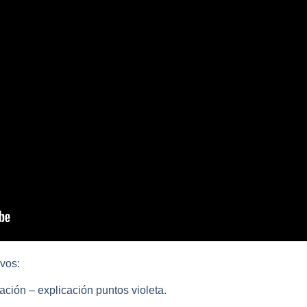
vos:
tación – explicación puntos violeta.
.