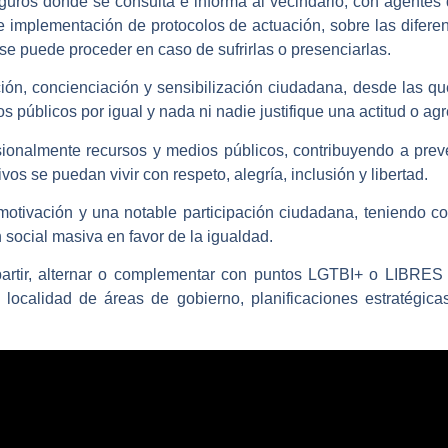
guros donde se consulta e informa al vecindario, con agentes 
e implementación de protocolos de actuación, sobre las diferen
se puede proceder en caso de sufrirlas o presenciarlas.
ión, concienciación y sensibilización ciudadana, desde las qu
os públicos por igual y nada ni nadie justifique una actitud o agr
sionalmente recursos y medios públicos, contribuyendo a preve
vos se puedan vivir con respeto, alegría, inclusión y libertad.
tivación y una notable participación ciudadana, teniendo com
social masiva en favor de la igualdad.
artir, alternar o complementar con puntos LGTBI+ o LIBRE
 localidad de áreas de gobierno, planificaciones estratégicas