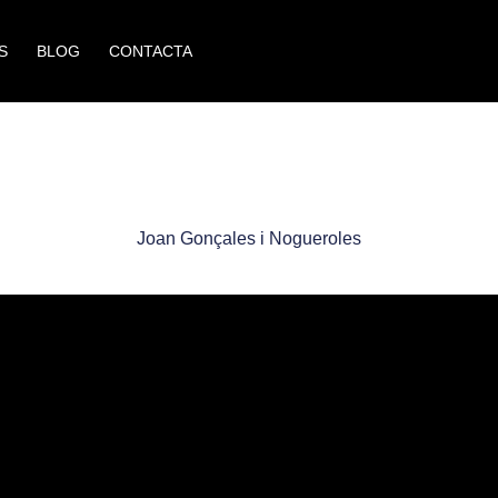
S
BLOG
CONTACTA
Joan Gonçales i Nogueroles